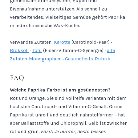
gemeinsam Immunsystem, Augen und
Eisenaufnahme unterstützen. Als schnell zu
verarbeitendes, vielseitiges Gemüse gehört Paprika
in jede chinesische Wok-Küche.
Verwandte Zutaten:
Karotte
(Carotinoid-Paar) ·
Brokkoli
·
Tofu
(Eisen-Vitamin-C-Synergie) ·
alle
Zutaten-Monographien
·
Gesundheits-Rubrik
.
FAQ
Welche Paprika-Farbe ist am gesündesten?
Rot und Orange. Sie sind vollreife Varianten mit dem
höchsten Carotinoid- und Vitamin-C-Gehalt. Grüne
Paprika ist unreif und deutlich nährstoffärmer – hat
aber Ballaststoffe und Chlorophyll. Gelb ist zwischen
rot und grün.
Fazit: Je bunter, desto besser.