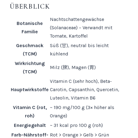
ÜBERBLICK
Nachtschattengewächse
Botanische
(Solanaceae) – Verwandt mit
Familie
Tomate, Kartoffel
Geschmack
Süß (甘), neutral bis leicht
(TCM)
kühlend
Wirkrichtung
Milz (脾), Magen (胃)
(TCM)
Vitamin C (sehr hoch), Beta-
Hauptwirkstoffe
Carotin, Capsanthin, Quercetin,
Luteolin, Vitamin B6
Vitamin C (rot,
~ 190 mg/100 g (3× höher als
roh)
Orange)
Energiegehalt
~ 31 kcal pro 100 g (roh)
Farb-Nährstoff-
Rot > Orange > Gelb > Grün