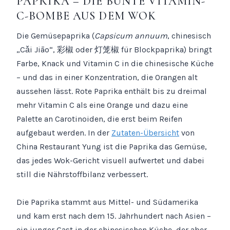
PAPRIKA – DIE BUNTE VITAMIN-
C-BOMBE AUS DEM WOK
Die Gemüsepaprika (
Capsicum annuum
, chinesisch
„Cǎi Jiāo“, 彩椒 oder 灯笼椒 für Blockpaprika) bringt
Farbe, Knack und Vitamin C in die chinesische Küche
– und das in einer Konzentration, die Orangen alt
aussehen lässt. Rote Paprika enthält bis zu dreimal
mehr Vitamin C als eine Orange und dazu eine
Palette an Carotinoiden, die erst beim Reifen
aufgebaut werden. In der
Zutaten-Übersicht
von
China Restaurant Yung ist die Paprika das Gemüse,
das jedes Wok-Gericht visuell aufwertet und dabei
still die Nährstoffbilanz verbessert.
Die Paprika stammt aus Mittel- und Südamerika
und kam erst nach dem 15. Jahrhundert nach Asien –
ein junger Gast in der chinesischen Küche, der aber