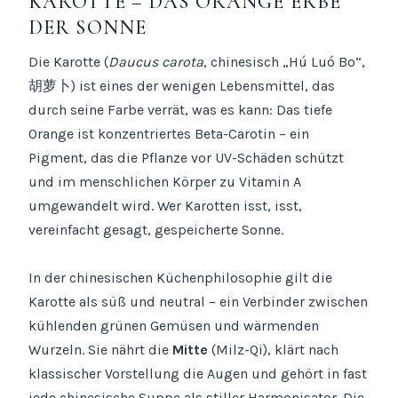
KAROTTE – DAS ORANGE ERBE
DER SONNE
Die Karotte (
Daucus carota
, chinesisch „Hú Luó Bo“,
胡萝卜) ist eines der wenigen Lebensmittel, das
durch seine Farbe verrät, was es kann: Das tiefe
Orange ist konzentriertes Beta-Carotin – ein
Pigment, das die Pflanze vor UV-Schäden schützt
und im menschlichen Körper zu Vitamin A
umgewandelt wird. Wer Karotten isst, isst,
vereinfacht gesagt, gespeicherte Sonne.
In der chinesischen Küchenphilosophie gilt die
Karotte als süß und neutral – ein Verbinder zwischen
kühlenden grünen Gemüsen und wärmenden
Wurzeln. Sie nährt die
Mitte
(Milz-Qi), klärt nach
klassischer Vorstellung die Augen und gehört in fast
jede chinesische Suppe als stiller Harmonisator. Die