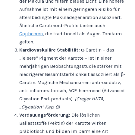
der Makula und filtern blaues Licht. Eine höhere
Aufnahme ist mit einem geringeren Risiko für
altersbedingte Makuladegeneration assoziiert.
Ähnliche Carotinoid-Profile bieten auch
Gojibeeren
, die traditionell als Augen-Tonikum
gelten.
Kardiovaskuläre Stabilität:
α-Carotin – das
„leisere“ Pigment der Karotte – ist in einer
mehrjährigen Beobachtungsstudie stärker mit
niedrigerer Gesamtsterblichkeit assoziiert als β-
Carotin. Mögliche Mechanismen: anti-oxidativ,
anti-inflammatorisch, AGE-hemmend (Advanced
Glycation End-products).
[Greger HNTA,
„Glycation“ Kap. 8]
Verdauungsförderung:
Die löslichen
Ballaststoffe (Pektin) der Karotte wirken
präbiotisch und bilden im Darm eine Art