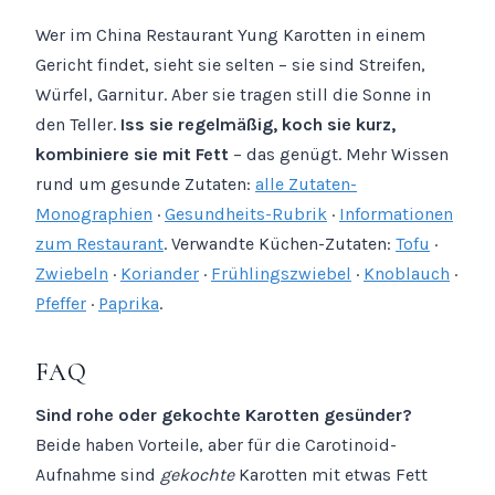
Wer im China Restaurant Yung Karotten in einem
Gericht findet, sieht sie selten – sie sind Streifen,
Würfel, Garnitur. Aber sie tragen still die Sonne in
den Teller.
Iss sie regelmäßig, koch sie kurz,
kombiniere sie mit Fett
– das genügt. Mehr Wissen
rund um gesunde Zutaten:
alle Zutaten-
Monographien
·
Gesundheits-Rubrik
·
Informationen
zum Restaurant
. Verwandte Küchen-Zutaten:
Tofu
·
Zwiebeln
·
Koriander
·
Frühlingszwiebel
·
Knoblauch
·
Pfeffer
·
Paprika
.
FAQ
Sind rohe oder gekochte Karotten gesünder?
Beide haben Vorteile, aber für die Carotinoid-
Aufnahme sind
gekochte
Karotten mit etwas Fett