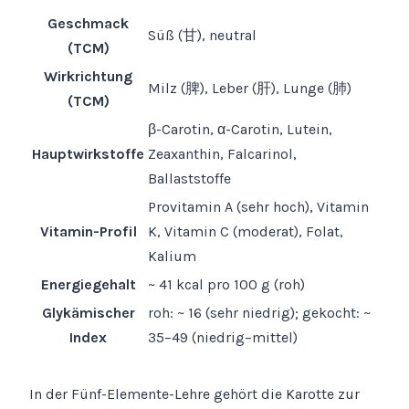
Geschmack
Süß (甘), neutral
(TCM)
Wirkrichtung
Milz (脾), Leber (肝), Lunge (肺)
(TCM)
β-Carotin, α-Carotin, Lutein,
Hauptwirkstoffe
Zeaxanthin, Falcarinol,
Ballaststoffe
Provitamin A (sehr hoch), Vitamin
Vitamin-Profil
K, Vitamin C (moderat), Folat,
Kalium
Energiegehalt
~ 41 kcal pro 100 g (roh)
Glykämischer
roh: ~ 16 (sehr niedrig); gekocht: ~
Index
35–49 (niedrig–mittel)
In der Fünf-Elemente-Lehre gehört die Karotte zur