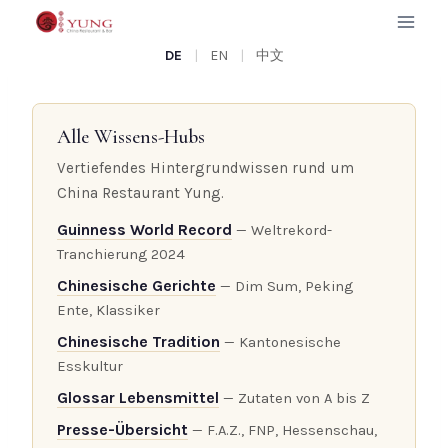
Zum
Inhalt
I
DE
|
EN
|
中文
springen
N
F
Alle Wissens-Hubs
O
Vertiefendes Hintergrundwissen rund um
S
China Restaurant Yung.
Guinness World Record
— Weltrekord-
Tranchierung 2024
Chinesische Gerichte
— Dim Sum, Peking
Ente, Klassiker
Chinesische Tradition
— Kantonesische
Esskultur
Glossar Lebensmittel
— Zutaten von A bis Z
Presse-Übersicht
— F.A.Z., FNP, Hessenschau,