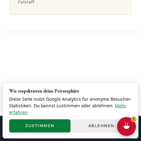
Falstaff
Wir respektieren deine Privatsphäre
Diese Seite nutzt Google Analytics für anonyme Besucher-
Statistiken. Du kannst zustimmen oder ablehnen.
Mehr
erfahren
1
ZUSTIMMEN
ABLEHNEN
Kontakt
Impressum
Datenschutz
AGB
Widerrufsbelehrung
Cookie-Einstellungen
© 2026 China Restaurant Yung - 容龍酒家