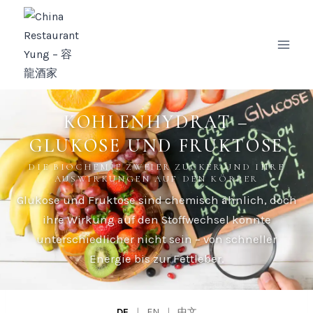
Zum
Inhalt
springen
KOHLENHYDRAT –
GLUKOSE UND FRUKTOSE
DIE BIOCHEMIE ZWEIER ZUCKER UND IHRE
AUSWIRKUNGEN AUF DEN KÖRPER
Glukose und Fruktose sind chemisch ähnlich, doch
ihre Wirkung auf den Stoffwechsel könnte
unterschiedlicher nicht sein – von schneller
Energie bis zur Fettleber.
DE
|
EN
|
中文