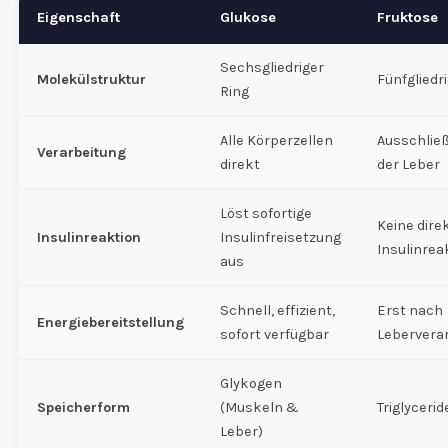
Eigenschaft
Glukose
Fruktose
Sechsgliedriger
Molekülstruktur
Fünfgliedr
Ring
Alle Körperzellen
Ausschließ
Verarbeitung
direkt
der Leber
Löst sofortige
Keine dire
Insulinreaktion
Insulinfreisetzung
Insulinrea
aus
Schnell, effizient,
Erst nach
Energiebereitstellung
sofort verfügbar
Lebervera
Glykogen
Speicherform
(Muskeln &
Triglyceri
Leber)