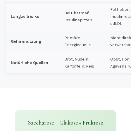
Fettleber,
Bei Übermaß:
Langzeitrisiko
Insulinres
Insulinspitzen
sdLDL
Primäre
Nicht dire
Gehirnnutzung
Energiequelle
verwertba
Brot, Nudeln,
Obst, Honi
Natürliche Quellen
Kartoffeln, Reis
Agavensir
Saccharose = Glukose + Fruktose