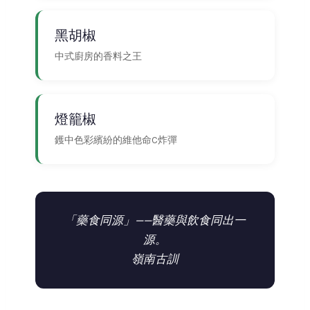
黑胡椒
中式廚房的香料之王
燈籠椒
鑊中色彩繽紛的維他命C炸彈
「藥食同源」——醫藥與飲食同出一
源。
嶺南古訓