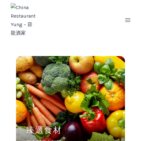
Zum
Inhalt
springen
臻選食材