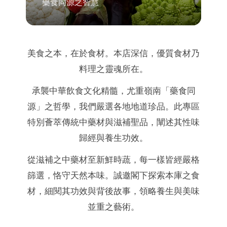
藥食同源之智慧
美食之本，在於食材。本店深信，優質食材乃
料理之靈魂所在。
承襲中華飲食文化精髓，尤重嶺南「藥食同
源」之哲學，我們嚴選各地地道珍品。此專區
特別薈萃傳統中藥材與滋補聖品，闡述其性味
歸經與養生功效。
從滋補之中藥材至新鮮時蔬，每一樣皆經嚴格
篩選，恪守天然本味。誠邀閣下探索本庫之食
材，細閱其功效與背後故事，領略養生與美味
並重之藝術。