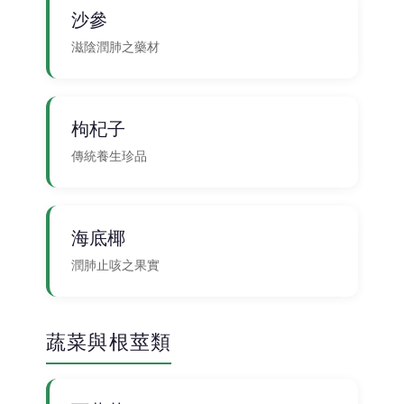
沙參
滋陰潤肺之藥材
枸杞子
傳統養生珍品
海底椰
潤肺止咳之果實
蔬菜與根莖類