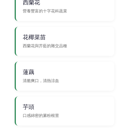
西蘭花
營養豐富的十字花科蔬菜
花椰菜苗
西蘭花與芥藍的雜交品種
蓮藕
清脆爽口，清熱涼血
芋頭
口感綿密的澱粉根莖