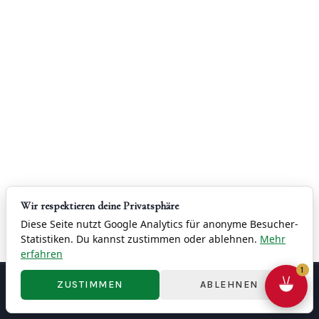
Wir respektieren deine Privatsphäre
Diese Seite nutzt Google Analytics für anonyme Besucher-
Statistiken. Du kannst zustimmen oder ablehnen.
Mehr
erfahren
1
ZUSTIMMEN
ABLEHNEN
联系
版权
隐私政策
条款与条件
撤销权
Cookie 設定
© 2026 China Restaurant Yung - 容龍酒家