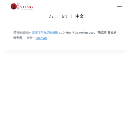
Zum
Inhalt
午
DE
|
EN
|
中文
springen
餐
營養數據基於
德國聯邦食品數據庫 4.0
©
Max Rubner-Institut（馬克斯·魯布納
菜
研究所）
· 授權：
CC BY 4.0
单