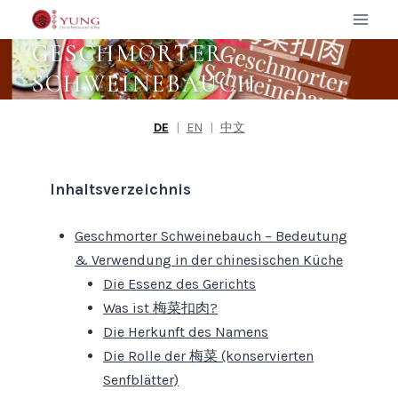
Zum
Inhalt
GESCHMORTER-
springen
SCHWEINEBAUCH
DE
|
EN
|
中文
Inhaltsverzeichnis
Geschmorter Schweinebauch – Bedeutung
& Verwendung in der chinesischen Küche
Die Essenz des Gerichts
Was ist 梅菜扣肉?
Die Herkunft des Namens
Die Rolle der 梅菜 (konservierten
Senfblätter)