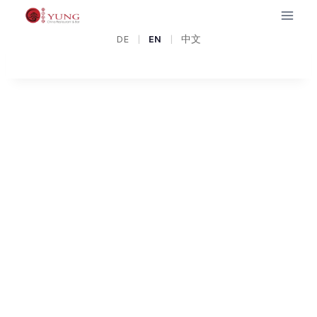
Zum
Inhalt
U
DE
|
EN
|
中文
springen
S
E
F
U
L
I
N
F
O
R
M