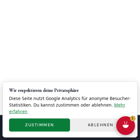
A
T
I
O
N
Wir respektieren deine Privatsphäre
Diese Seite nutzt Google Analytics für anonyme Besucher-
Statistiken. Du kannst zustimmen oder ablehnen.
Mehr
erfahren
1
ZUSTIMMEN
ABLEHNEN
Contact
Imprint
Privacy
Terms & Conditions
Right of Withdrawal
Cookie Settings
© 2026 China Restaurant Yung - 容龍酒家