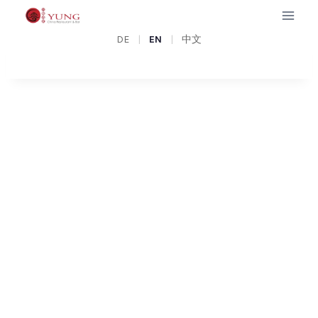
Zum
Inhalt
G
DE
|
EN
|
中文
springen
U
I
N
N
E
S
S
W
O
R
L