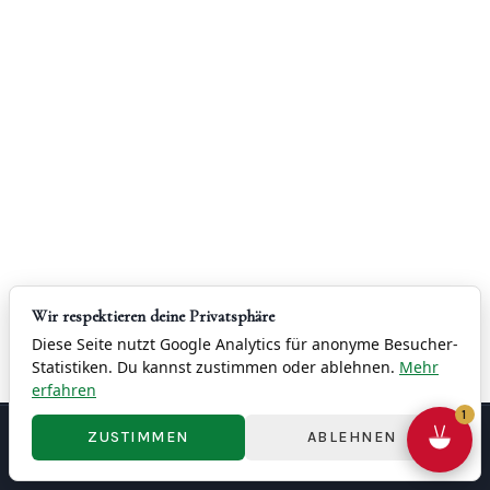
D
R
E
C
O
R
D
S
T
Wir respektieren deine Privatsphäre
Diese Seite nutzt Google Analytics für anonyme Besucher-
I
Statistiken. Du kannst zustimmen oder ablehnen.
Mehr
M
erfahren
1
E
ZUSTIMMEN
ABLEHNEN
Contact
Imprint
Privacy
Terms & Conditions
Right of Withdrawal
Cookie Settings
© 2026 China Restaurant Yung - 容龍酒家
S