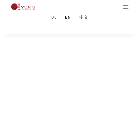
Zum
Inhalt
B
DE
|
EN
|
中文
springen
E
S
T
R
E
S
T
A
U
R
A