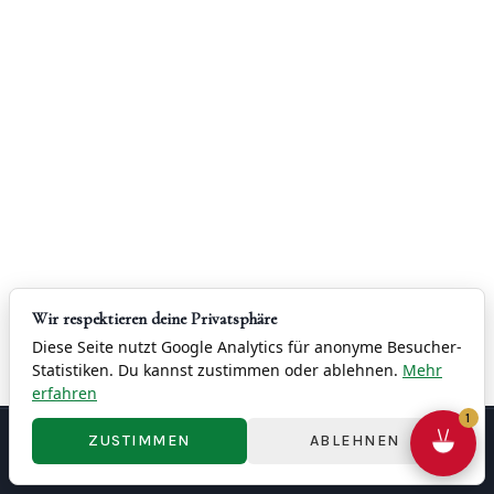
N
T
F
R
A
N
K
F
U
Wir respektieren deine Privatsphäre
Diese Seite nutzt Google Analytics für anonyme Besucher-
R
Statistiken. Du kannst zustimmen oder ablehnen.
Mehr
T
erfahren
1
S
ZUSTIMMEN
ABLEHNEN
Contact
Imprint
Privacy
Terms & Conditions
Right of Withdrawal
Cookie Settings
© 2026 China Restaurant Yung - 容龍酒家
T