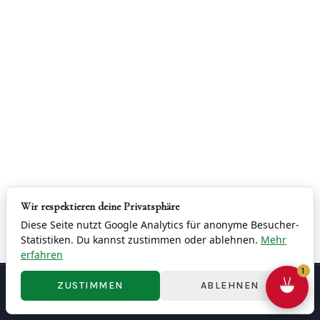
G
C
O
U
R
S
E
S
Wir respektieren deine Privatsphäre
Diese Seite nutzt Google Analytics für anonyme Besucher-
Statistiken. Du kannst zustimmen oder ablehnen.
Mehr
erfahren
1
ZUSTIMMEN
ABLEHNEN
Contact
Imprint
Privacy
Terms & Conditions
Right of Withdrawal
Cookie Settings
© 2026 China Restaurant Yung - 容龍酒家