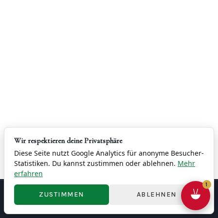
Wir respektieren deine Privatsphäre
Diese Seite nutzt Google Analytics für anonyme Besucher-
Statistiken. Du kannst zustimmen oder ablehnen.
Mehr
erfahren
1
ZUSTIMMEN
ABLEHNEN
联系
版权
隐私政策
条款与条件
撤销权
Cookie 設定
© 2026 China Restaurant Yung - 容龍酒家