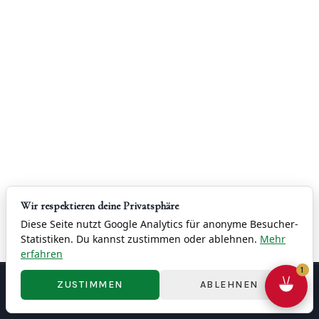
Wir respektieren deine Privatsphäre
Diese Seite nutzt Google Analytics für anonyme Besucher-
Statistiken. Du kannst zustimmen oder ablehnen.
Mehr
erfahren
1
ZUSTIMMEN
ABLEHNEN
联系
版权
隐私政策
条款与条件
撤销权
Cookie 設定
© 2026 China Restaurant Yung - 容龍酒家