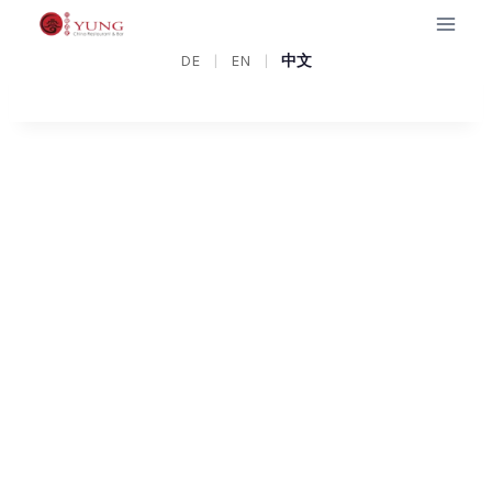
Zum
Inhalt
豬
DE
|
EN
|
中文
springen
肉
韭
菜
餃
子