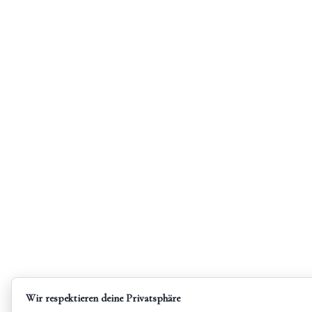
-
B
E
S
T
-
R
Wir respektieren deine Privatsphäre