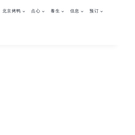
北京烤鸭
点心
養生
信息
预订