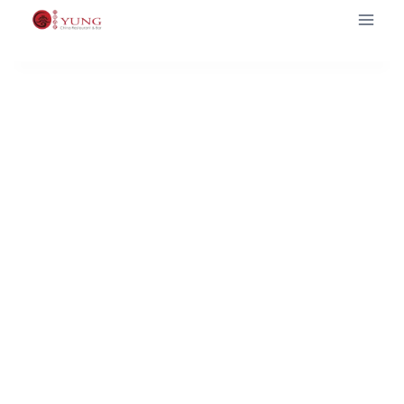
Zum
Inhalt
媒
springen
体
报
道
我
们
的
餐
厅