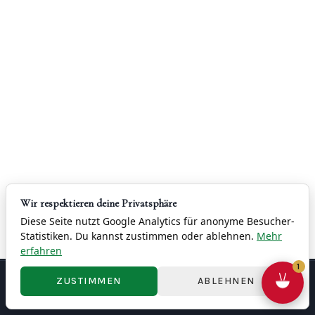
Wir respektieren deine Privatsphäre
Diese Seite nutzt Google Analytics für anonyme Besucher-
Statistiken. Du kannst zustimmen oder ablehnen.
Mehr
erfahren
1
ZUSTIMMEN
ABLEHNEN
联系
版权
隐私政策
条款与条件
撤销权
Cookie 設定
© 2026 China Restaurant Yung - 容龍酒家